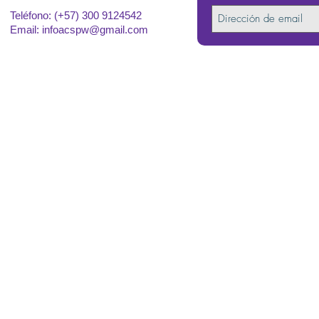
Teléfono: (+57) 300 9124542
Email:
infoacspw@gmail.com
2022
. Asociación Co
Política de Pro