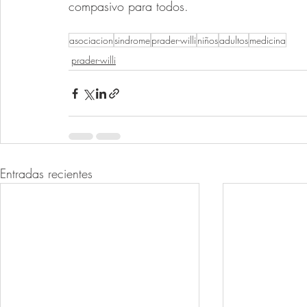
compasivo para todos.
asociacion
sindrome
prader-willi
niños
adultos
medicina
prader-willi
Entradas recientes