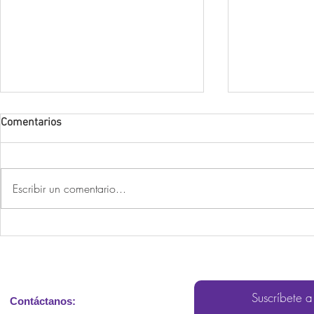
Comentarios
Escribir un comentario...
¿Cómo manejar las crisis
Comprendien
emocionales en personas con
las crisis de
Síndrome de Prader-Willi?
Síndrome de
Willi(SPW)
Suscríbete a
Contáctanos: