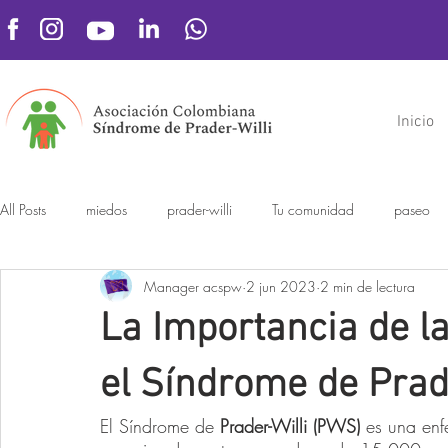
Inicio
All Posts
miedos
prader-willi
Tu comunidad
paseo
Manager acspw
2 jun 2023
2 min de lectura
La Importancia de l
el Síndrome de Prad
El Síndrome de 
Prader-Willi (PWS)
 es una en