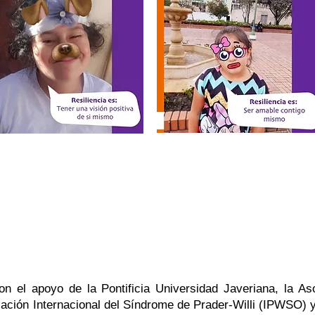
 del Síndrome de Prader-Willi | Una mirada integral al interior d
con el apoyo de la Pontificia Universidad Javeriana, la 
ación Internacional del Síndrome de Prader-Willi (IPWSO) y