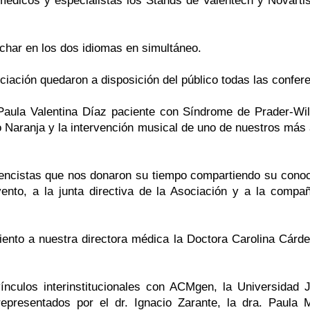
 médicos y especialistas los Stands de Valentech y Novart
char en los dos idiomas en simultáneo.
ciación quedaron a disposición del público todas las confer
Paula Valentina Díaz paciente con Síndrome de Prader-Willi
to Naranja y la intervención musical de uno de nuestros más
ncistas que nos donaron su tiempo compartiendo su conoci
ento, a la junta directiva de la Asociación y a la compa
nto a nuestra directora médica la Doctora Carolina Cárde
vínculos interinstitucionales con ACMgen, la Universidad
epresentados por el dr. Ignacio Zarante, la dra. Paula M