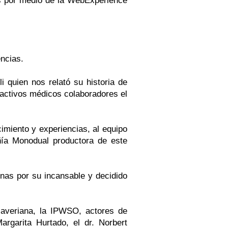
is por medio de la WebExperience
encias.
 quien nos relató su historia de
 activos médicos colaboradores el
miento y experiencias, al equipo
ñía Monodual productora de este
nas por su incansable y decidido
 Javeriana, la IPWSO, actores de
argarita Hurtado, el dr. Norbert