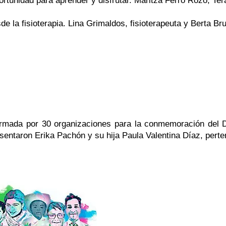
portunidad para aprender y disfrutar. Maritza Ferro Rozo, Te
la fisioterapia. Lina Grimaldos, fisioterapeuta y Berta Brun
des Huérfanas (Raras)
nformada por 30 organizaciones para la conmemoración del
sentaron Erika Pachón y su hija Paula Valentina Díaz, perte