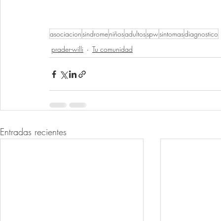
asociacion
sindrome
niños
adultos
spw
sintomas
diagnostico
prader-willi
Tu comunidad
Entradas recientes