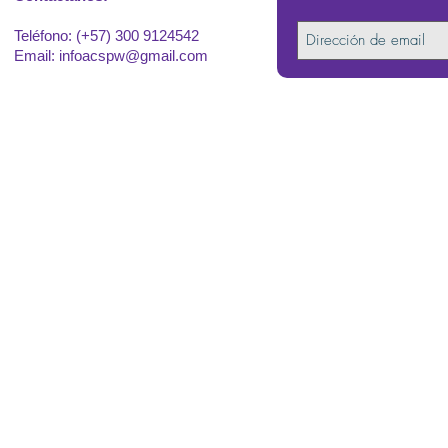
Teléfono: (+57) 300 9124542
Email:
infoacspw@gmail.com
2022
. Asociación Co
Política de Pro