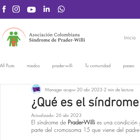
Inicio
All Posts
miedos
prader-willi
Tu comunidad
paseo
Manager acspw
20 abr 2023
2 min de lectura
¿Qué es el síndrome
Actualizado:
26 abr 2023
El síndrome de 
Prader-Willi
 es una condición
parte del cromosoma 15 que viene del padre 