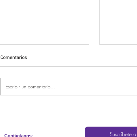
Comentarios
Escribir un comentario...
¿Cómo manejar las crisis
Comprendien
emocionales en personas con
las crisis de
Síndrome de Prader-Willi?
Síndrome de
Willi(SPW)
Suscríbete a
Contáctanos: